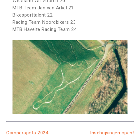
Westland Wil Vooruit 20
MTB Team Jan van Arkel 21
Bikesporttalent 22
Racing Team Noordbikers 23
MTB Havelte Racing Team 24
BERICHT
Camperspots 2024
Inschrijvingen open!